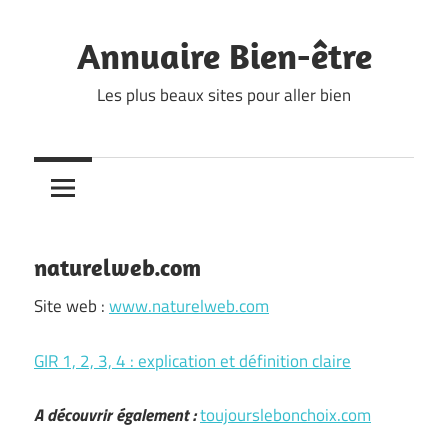
Skip
to
Annuaire Bien-être
content
Les plus beaux sites pour aller bien
naturelweb.com
Site web :
www.naturelweb.com
GIR 1, 2, 3, 4 : explication et définition claire
A découvrir également :
toujourslebonchoix.com